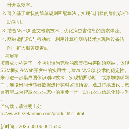
升开发效率。
引入基于症状的简单规则匹配算法，实现低门槛的智能诊断
助功能。
结合MySQL全文检索技术，优化病虫害信息的搜索体验。
网站适配PC与移动端，利用计算机网络技术实现跨设备访
问，扩大服务覆盖面。
五、与展望
本项目成功构建了一个功能较为完整的蔬菜病虫害防治网站，体
SSM框架在Web开发中的实用性与Java MySQL技术的稳定性。
未来可进一步集成图像识别AI技术，实现拍照诊断；或添加物联网
接口，连接田间传感器数据进行实时监控预警。通过持续迭代，
平台有望成为智慧农业生态中的重要一环，助力农业信息化转型
级。
如若转载，请注明出处：
tp://www.hezelanmin.com/product/51.html
新时间：2026-08-06 06:15:50