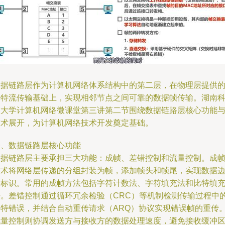
数据链路层作为计算机网络体系结构中的第二层，在物理层提供
比特流传输基础上，实现相邻节点之间可靠的数据帧传输。湖南
技大学计算机网络微课堂第三讲第二节围绕数据链路层核心功能
技术展开，为计算机网络技术开发奠定基础。
一、数据链路层核心功能
数据链路层主要承担三大功能：成帧、差错控制和流量控制。成
技术将网络层传递的分组封装为帧，添加帧头和帧尾，实现数据
界标识。常用的成帧方法包括字符计数法、字符填充法和比特填
法。差错控制通过循环冗余检验（CRC）等机制检测传输过程中
比特错误，并结合自动重传请求（ARQ）协议实现错误帧的重传
流量控制则协调发送方与接收方的数据处理速度，避免接收缓冲