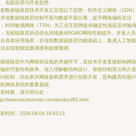
三、实践应用与开发趋势
当前数据链路层技术开发正呈现以下趋势：软件定义网络（SDN
技术使数据链路层控制平面与数据平面分离，提升网络编程灵活
性；时间敏感网络（TSN）为工业互联网提供确定性低延迟传输
；无线链路层协议优化持续推动5G/6G网络性能提升。开发人
结合具体应用场景，在传统数据链路层功能基础上，集成人工智
算法实现智能流量调度和故障预测。
数据链路层作为网络协议栈的关键环节，其技术开发直接影响网
传输的可靠性和效率。深入理解帧结构设计、差错控制算法和介
访问机制，结合新兴网络架构需求进行创新开发，是构建高性能
算机网络系统的重要基础。
如若转载，请注明出处：
tp://www.hezelanmin.com/product/81.html
新时间：2026-08-04 19:43:13