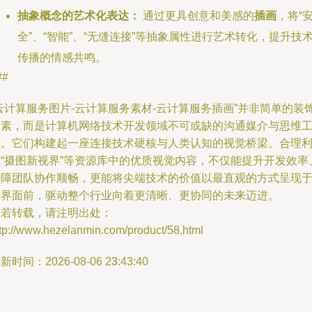
抽象概念的艺术化表达：
通过更具创意和美感的
插画
，将“
全”、“智能”、“无缝连接”等抽象属性进行艺术转化，提升技
传播的情感共鸣。
##
云计算服务图片-云计算服务素材-云计算服务插画”并非简单的装
元素，而是计算机网络技术开发领域不可或缺的沟通媒介与思维
具。它们构建起一座连接技术硬核与人类认知的视觉桥梁。合理
用“摄图新视界”等资源库中的优质视觉内容，不仅能提升开发效率
保障团队协作顺畅，更能将尖端技术的价值以最直观的方式呈现
世界面前，驱动整个行业向着更清晰、更协同的未来迈进。
如若转载，请注明出处：
tp://www.hezelanmin.com/product/58.html
新时间：2026-08-06 23:43:40